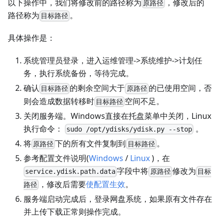
以下操作中，我们将修改前的路径称为
，修改后的
原路径
路径称为
。
目标路径
具体操作是：
系统管理员登录，进入运维管理->系统维护->计划任
务，执行系统备份，等待完成。
确认
的剩余空间大于
的已使用空间，否
目标路径
原路径
则会造成数据转移时
空间不足。
目标路径
关闭服务端。Windows直接在托盘菜单中关闭，Linux
执行命令：
。
sudo /opt/ydisks/ydisk.py --stop
将
下的所有文件复制到
。
原路径
目标路径
参考配置文件说明(
Windows
/
Linux
)，在
字段中将
修改为
service.ydisk.path.data
原路径
目标
，修改后需要
使配置生效
。
路径
服务端启动完成后，登录网盘系统，如果原有文件存在
并上传下载正常则操作完成。