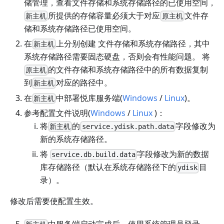
储管理，查看文件存储和系统存储路径的已使用空间，
所提供的存储容量必须大于对应
文件存
新主机
原主机
储和系统存储路径已使用空间。
在
上分别创建 文件存储和系统存储路径，其中
新主机
系统存储路径需要固态硬盘，否则会有性能问题。 将
的文件存储和系统存储路径中的所有数据复制
原主机
到
对应的路径中。
新主机
在
中部署悦库服务端(
Windows
/
Linux
)。
新主机
参考配置文件说明(
Windows
/
Linux
)：
将
的
字段修改为
新主机
service.ydisk.path.data
新的系统存储路径。
将
字段修改为新的数据
service.db.build.data
库存储路径（默认在系统存储路径下的
目
ydisk
录）。
​ 修改后需要使配置生效。