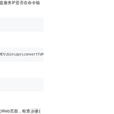
盘服务IP是否在命令输
ME%\bin\ops\convertToMS.ps1" -Deployment master
盘Web页面，检查
步骤1