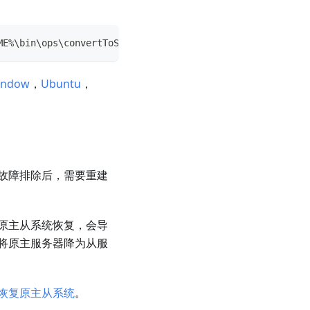
ME%\bin\ops\convertToSingle.ps1"
indow
，
Ubuntu
，
故障排除后，需要重建
原主从系统恢复，会导
将原主服务器降为从服
恢复原主从系统
。