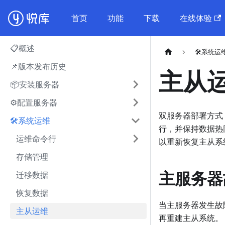
首页
功能
下载
在线体验
📋概述
🛠系统运
📌版本发布历史
主从
📦安装服务器
⚙️配置服务器
双服务器部署方式
🛠系统运维
行，并保持数据热
运维命令行
以重新恢复主从系
存储管理
主服务器
迁移数据
恢复数据
当主服务器发生故
主从运维
再重建主从系统。