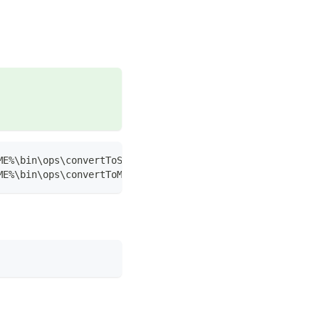
ME%\bin\ops\convertToSingle.ps1"
OME%\bin\ops\convertToMS.ps1" -Deployment slave -AuthUrl