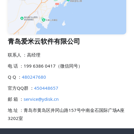
青岛爱米云软件有限公司
联系人
：
高经理
电 话
：
199 6386 0417（微信同号）
Q Q
：
480247680
官方QQ群
：
450448657
邮 箱
：
service@ydisk.cn
地 址
：
青岛市黄岛区井冈山路157号中南金石国际广场A座
3202室