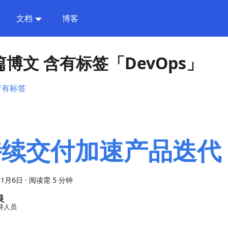
文档
博客
 篇博文 含有标签「DevOps」
所有标签
持续交付加速产品迭代
年1月6日
·
阅读需 5 分钟
良
持人员