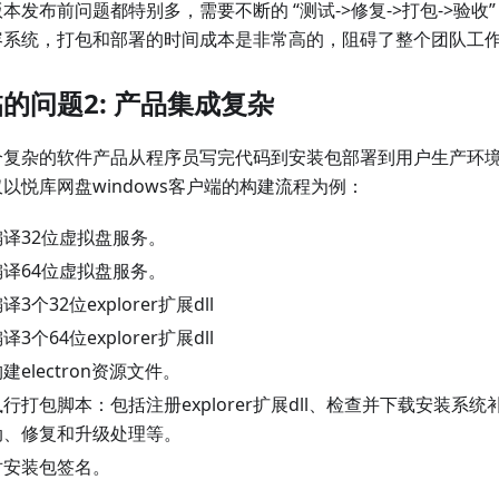
本发布前问题都特别多，需要不断的 “测试->修复->打包->验收
容系统，打包和部署的时间成本是非常高的，阻碍了整个团队工
的问题2: 产品集成复杂
个复杂的软件产品从程序员写完代码到安装包部署到用户生产环
以悦库网盘windows客户端的构建流程为例：
编译32位虚拟盘服务。
编译64位虚拟盘服务。
译3个32位explorer扩展dll
译3个64位explorer扩展dll
建electron资源文件。
执行打包脚本：包括注册explorer扩展dll、检查并下载安装系
动、修复和升级处理等。
对安装包签名。