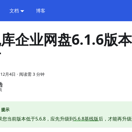
文档
博客
库企业网盘6.1.6版
布
年12月4日
·
阅读需 3 分钟
浩
员
提示
果您当前版本低于5.6.8，应先升级到
5.6.8基线版
后，才能再升级到