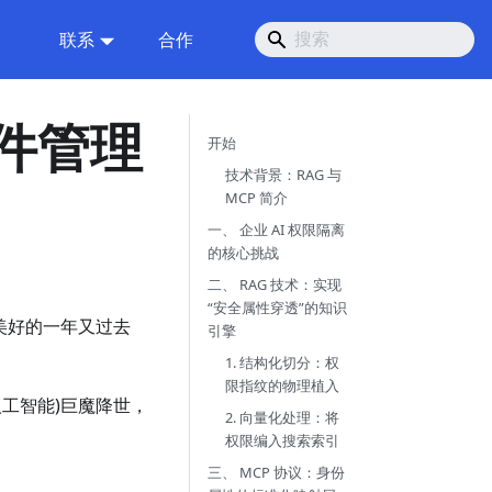
联系
合作
文件管理
开始
技术背景：RAG 与
MCP 简介
一、 企业 AI 权限隔离
的核心挑战
二、 RAG 技术：实现
“安全属性穿透”的知识
美好的一年又过去
引擎
1. 结构化切分：权
限指纹的物理植入
人工智能)巨魔降世，
2. 向量化处理：将
权限编入搜索索引
三、 MCP 协议：身份