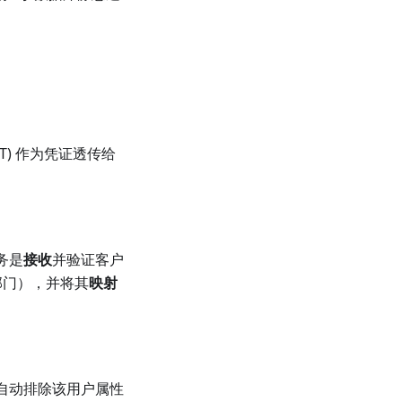
) 作为凭证透传给
务是
接收
并验证客户
、部门），并将其
映射
段自动排除该用户属性