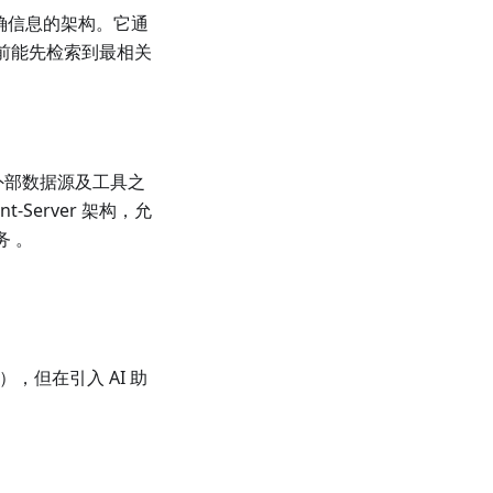
确信息的架构。它通
答前能先检索到最相关
型与外部数据源及工具之
t-Server 架构，允
务 。
P），但在引入 AI 助