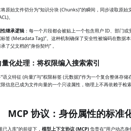
将原始文件切分为“知识分块 (Chunks)”的瞬间，同步读取原
ACL)。
属性继承逻辑
：每一个片段都会被贴上一个包含用户 ID、部门或
据标签 (Metadata Tag)”。这种机制确保了安全性被编码在数
继承了父文档的“身份契约” 。
 向量化处理：将权限编入搜索索引
“语义特征 (向量)”与“权限标签 (元数据)”作为一个复合整体存
权限信息已成为文件向量的一个只读属性，物理上不再依赖于检
。
、 MCP 协议：身份属性的标准
限已入库”的前提下，
模型上下文协议 (MCP)
负责在“用户动态身