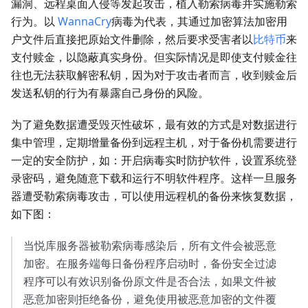
漏洞、远程桌面入侵等发起攻击，植入勒索病毒并实施勒索
行为。以
WannaCry
病毒为代表，其通过加密算法加密用
户文件后直接把原始文件删除，然后要求受害者以
比特币
来
支付赎金，以隐蔽真实身份。但实际情况是即使支付赎金往
往也无法获取解密私钥，因为对于攻击者而言，收到赎金后
发送私钥的行为有暴露自己身份的风险。
为了避免数据遭受毁灭性破坏，最有效的方式是对数据进行
集中管理，定期增量备份到远程主机，对于备份机需要进行
一定的安全防护，如：开启病毒实时防护软件，设置系统登
录密码，避免随意下载和运行不明软件程序。这样一旦服务
器遭受勒索病毒攻击，可以使用远程机的备份来恢复数据，
如下图：
当悦库服务器被勒索病毒感染后，所有文件会被恶意
加密。在服务端每日备份程序启动时，备份安全过滤
程序可以有效识别备份原文件是否合法，如果文件被
恶意加密则拒绝备份，避免使用被恶意加密的文件覆